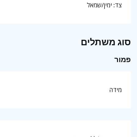
צד: ימין/שמאל
סוג משתלים
פמור
מידה