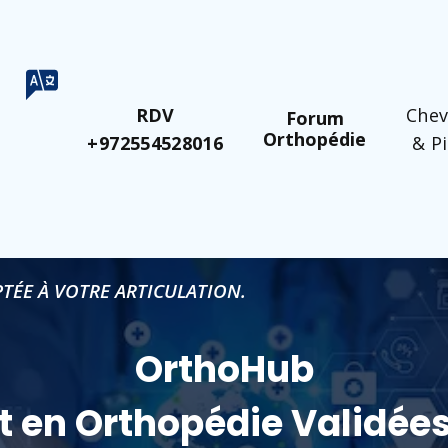
RDV
Chev
Forum
Orthopédie
+972554528016
& P
TÉE À VOTRE ARTICULATION.
OrthoHub
t en Orthopédie Validées