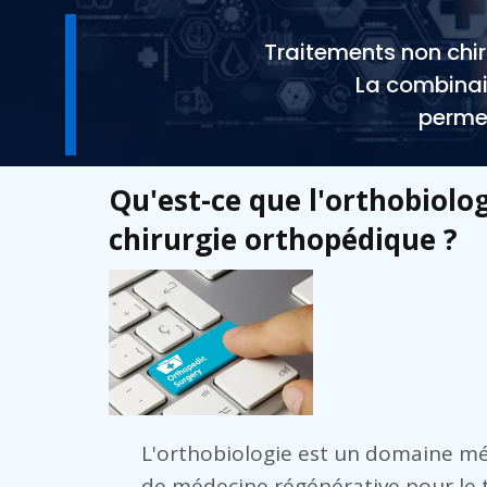
Traitements non chiru
‍La combina
permet
Qu'est-ce que l'orthobiolog
chirurgie orthopédique ?
L'orthobiologie est un domaine méd
de médecine régénérative pour le 