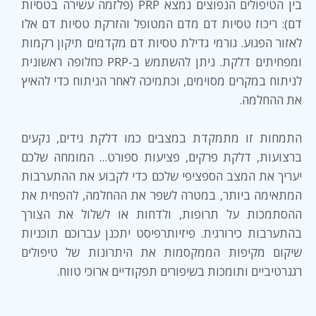
בין הטיפולים הנפוצים נמצא PRP (פלזמה עשירה בטסיות
דם): ריכוז טסיות דם מדם המטופל והזרקת טסיות דם אלו
לאזור הפגוע. גורמי גדילת טסיות דם מקדמים תיקון רקמות
ומפחיתים דלקת. ניתן להשתמש ב-PRP כחלופה ראשונית
לניתוח במקרים מסוימים, וכתמיכה לאחר הניתוח כדי להאיץ
את ההחלמה.
התמחות זו מתמקדת במצבים כמו דלקת גידים, נקעים
ברצועות, דלקת פרקים, פציעות ספורט... המומחה שלכם
יעריך את המצב הספציפי שלכם כדי לקבוע את ההתערבות
המתאימה ביותר, במטרה לשפר את ההחלמה, להפחית את
ההסתמכות על תרופות, ולדחות או לשלול את הצורך
בהתערבות כירורגית. פיזיותרפיסט יתכנן עברוכם תוכניות
שיקום מקיפות הממקסמות את היתרונות של טיפולים
רגנרטיביים ותומכות בשיפורים תפקודיים ארוכי טווח.