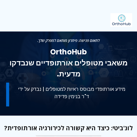
לתאום פגישה: פיתרון מותאם למפרק שלך.
OrthoHub
משאבי מטופלים אורתופדיים שנבדקו
מדעית.
מידע אורתופדי מבוסס ראיות למטופלים | נבדק על ידי
ד"ר בנימין פדידה
לונ'ביטי: כיצד היא קשורה לכירורגיה אורתופדית?