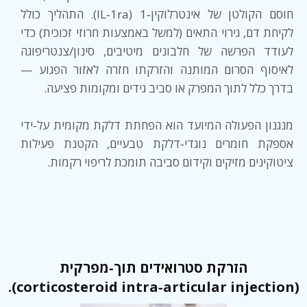
חוסם הקולטן של אינטרלוקין‑1 (IL‑1ra). התהליך כולל
לקיחת דם, גירוי התאים (למשל באמצעות חרוזי זכוכית) כדי
לעודד הפרשה של חלבונים מיטיבים, סינון/צנטריפוגה
לאיסוף הסרום המותנה והזרקתו חזרה לאזור הפגוע —
בדרך כלל לתוך המפרק או סביב גידים ומקומות פציעה.
מנגנון הפעולה המיועד הוא הפחתת דלקת מקומית על‑ידי
אספקת חומרים נוגדי‑דלקת טבעיים, הקטנת פעילות
ציטוקינים מזיקים וקידום סביבה תומכת לריפוי רקמות.
הזרקת סטרואידים תוך‑מפרקית
(corticosteroid intra‑articular injection).