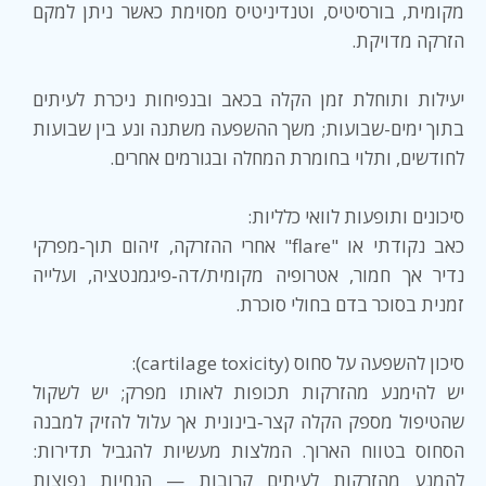
מקומית, בורסיטיס, וטנדיניטיס מסוימת כאשר ניתן למקם
הזרקה מדויקת.
יעילות ותוחלת זמן הקלה בכאב ובנפיחות ניכרת לעיתים
בתוך ימים-שבועות; משך ההשפעה משתנה ונע בין שבועות
לחודשים, ותלוי בחומרת המחלה ובגורמים אחרים.
סיכונים ותופעות לוואי כלליות:
כאב נקודתי או "flare" אחרי ההזרקה, זיהום תוך‑מפרקי
נדיר אך חמור, אטרופיה מקומית/דה‑פיגמנטציה, ועלייה
זמנית בסוכר בדם בחולי סוכרת.
סיכון להשפעה על סחוס (cartilage toxicity):
יש להימנע מהזרקות תכופות לאותו מפרק; יש לשקול
שהטיפול מספק הקלה קצר‑בינונית אך עלול להזיק למבנה
הסחוס בטווח הארוך. המלצות מעשיות להגביל תדירות:
להמנע מהזרקות לעיתים קרובות — הנחיות נפוצות