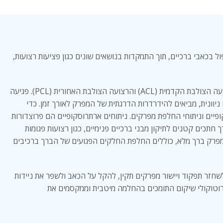
בכאבי ברכיים, תוך התמקדות בנושאים שונים כגון פציעות רצועות,
פציעות רצועות יכולות לכלול קרעים של מייצבי ברך חיוניים כמו הרצועה הצולבת הקדמית (ACL) והרצועה הצולבת האחורית (PCL). פגיעה
ניוונית, מביאים להידרדרות הדרגתית של המפרק לאורך זמן. כדי
יים וניתוחי החלפת מפרקים. ניתוחים ארתרוסקופיים הם פרוצדורות
כים קטנים לתיקון מבני ברכיים פנימיים, כגון רצועות פגומות
ח מפרק ברך מלא, כוללים החלפת החלקים הפגועים של הברך ברכיבים
שחזר תפקוד ויישור מפרקים תקין, להקל על הכאב ולשפר את ניידות
רוטוקולי שיקום התומכים בהחלמה מיטבית וממקסמים את