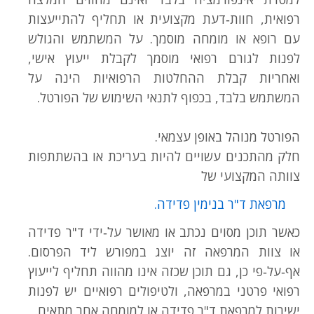
רפואית, חוות‑דעת מקצועית או תחליף להתייעצות
עם רופא או מומחה מוסמך. על המשתמש והגולש
לפנות לגורם רפואי מוסמך לקבלת ייעוץ אישי,
ואחריות קבלת ההחלטות הרפואיות הינה על
המשתמש בלבד, בכפוף לתנאי השימוש של הפורטל.
הפורטל מנוהל באופן עצמאי.
חלק מהתכנים עשויים להיות בעריכת או בהשתתפות
צוותה המקצועי של
מרפאת ד"ר בנימין פדידה.
כאשר תוכן מסוים נכתב או מאושר על‑ידי ד"ר פדידה
או צוות המרפאה זה יוצג במפורש ליד הפרסום.
אף‑על‑פי כן, גם תוכן שכזה אינו מהווה תחליף לייעוץ
רפואי פרטני במרפאה, ולטיפולים רפואיים יש לפנות
ישירות למרפאת ד"ר פדידה או למומחה אחר מתאים.