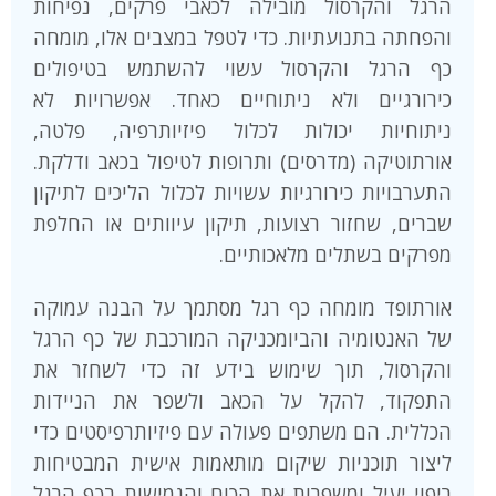
הרגל והקרסול מובילה לכאבי פרקים, נפיחות
והפחתה בתנועתיות. כדי לטפל במצבים אלו, מומחה
כף הרגל והקרסול עשוי להשתמש בטיפולים
כירורגיים ולא ניתוחיים כאחד. אפשרויות לא
ניתוחיות יכולות לכלול פיזיותרפיה, פלטה,
אורתוטיקה (מדרסים) ותרופות לטיפול בכאב ודלקת.
התערבויות כירורגיות עשויות לכלול הליכים לתיקון
שברים, שחזור רצועות, תיקון עיוותים או החלפת
מפרקים בשתלים מלאכותיים.
אורתופד מומחה כף רגל מסתמך על הבנה עמוקה
של האנטומיה והביומכניקה המורכבת של כף הרגל
והקרסול, תוך שימוש בידע זה כדי לשחזר את
התפקוד, להקל על הכאב ולשפר את הניידות
הכללית. הם משתפים פעולה עם פיזיותרפיסטים כדי
ליצור תוכניות שיקום מותאמות אישית המבטיחות
ריפוי יעיל ומשפרות את הכוח והגמישות בכף הרגל