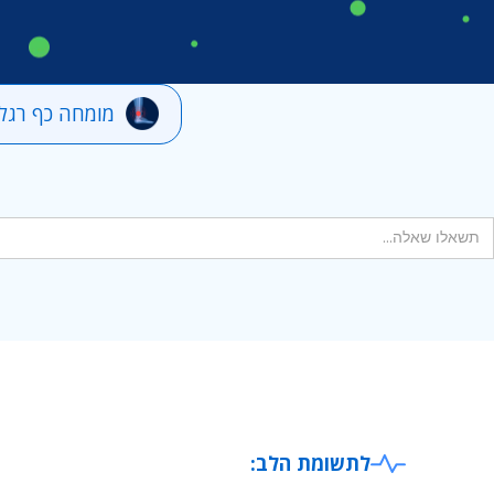
מומחה כף רגל 
לתשומת הלב: