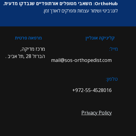
OrthoHub: משאבי מטופלים אורתופדיים שנבדקו מדעית.
לונג'ביטי ושימור עצמות ומפרקים לאורך זמן.
קליניקה אונליין
מרפאה פרטית
מייל:
מרכז מדיקה,
הברזל 28 ,תל אביב .
mail@sos-orthopedist.com
טלפון:
972-55-4528016+
Privacy Policy