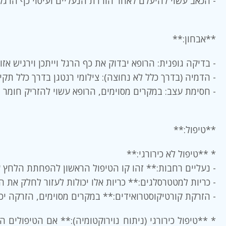
- הכאב עשוי להיעלם לאחר הורדת הנעליים ועיסוי כף הרגל.
**אבחון:**
- בדיקה גופנית: הרופא יבדוק את כף הרגל וייתכן וירגיש אז
- הדמיה (בדרך כלל לא נחוצה): צילומי רנטגן בדרך כלל תקינים. אולטראסאונד או MRI עשויים לשמש
- חסימת עצב: במקרים מסוימים, הרופא עשוי להזריק חומר
**טיפול:**
* **טיפול לא כירורגי:**
- נעליים רחבות:** זהו קו הטיפול הראשון להפחתת הלחץ 
- כריות למטטרסלגים:** כריות אלו יכולות לעזור לחלק את ה
- הזרקת קורטיקוסטרואידים:** במקרים מסוימים, הזרקה יכ
* **טיפול כירורגי (ניתוח נוירוקטומיה):** אם הטיפולים