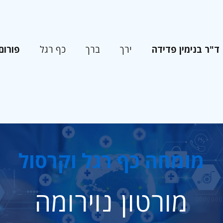
ד"ר בנימין פדידה
פורום
ירך
ברך
כף רגל
מומחה כף רגל וקרסול
מורטון נוירומה