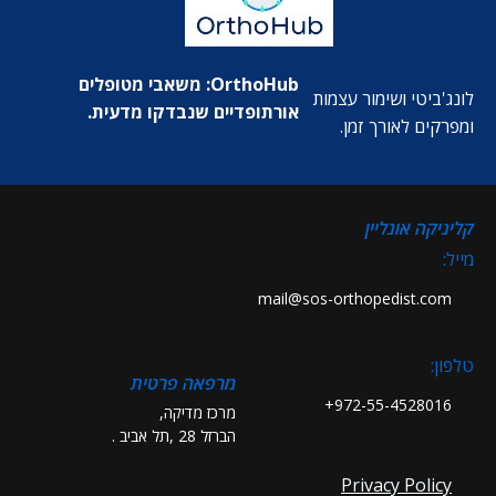
OrthoHub: משאבי מטופלים
לונג'ביטי ושימור עצמות
אורתופדיים שנבדקו מדעית.
ומפרקים לאורך זמן.
קליניקה אונליין
מייל:
mail@sos-orthopedist.com
טלפון:
מרפאה פרטית
972-55-4528016+
מרכז מדיקה,
הברזל 28 ,תל אביב .
Privacy Policy