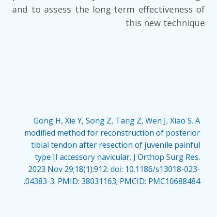
and to assess the long-term effectiveness of
this new technique
Gong H, Xie Y, Song Z, Tang Z, Wen J, Xiao S. A
modified method for reconstruction of posterior
tibial tendon after resection of juvenile painful
type II accessory navicular. J Orthop Surg Res.
2023 Nov 29;18(1):912. doi: 10.1186/s13018-023-
04383-3. PMID: 38031163; PMCID: PMC10688484.