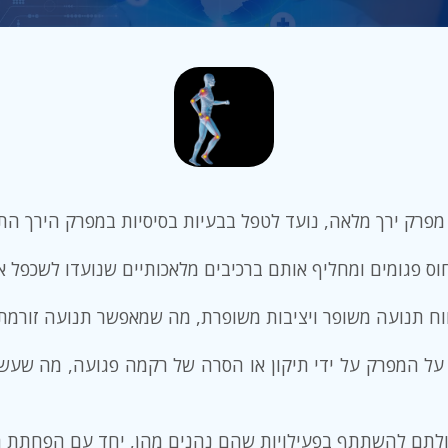
מפרק ירך מלאה, נועד לטפל בבעיות בסיסיות במפרק הירך התו
ס פגומים ומחליף אותם ברכיבים מלאכותיים שנועדו לשכפל א
ח תנועה משופר ויציבות משופרת, מה שמאפשר תנועה זורמת יות
 על המפרק על ידי תיקון או הסרה של רקמה פגועה, מה שעשו
כולתם להשתתף בפעילויות שהם נהנים מהן, יחד עם הפחתת ה