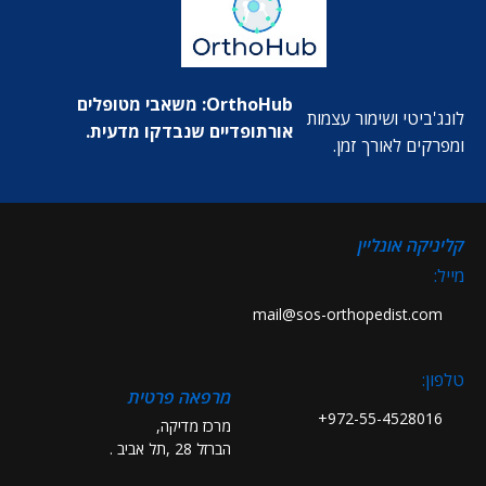
OrthoHub: משאבי מטופלים
לונג'ביטי ושימור עצמות
אורתופדיים שנבדקו מדעית.
ומפרקים לאורך זמן.
קליניקה אונליין
מייל:
mail@sos-orthopedist.com
טלפון:
מרפאה פרטית
972-55-4528016+
מרכז מדיקה,
הברזל 28 ,תל אביב .