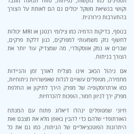
תסמינים כמו נוקשות, נפיחות, טווח תנועה מוגבל
וקושי בנשיאת משקל יכולים גם הם לאותת על הצורך
בהתערבות כירורגית.
בנוסף, בדיקות הדמיה כמו צילומי רנטגן או MRI יכולות
לחשוף נזק משמעותי למפרקים, כגון דלקת פרקים,
שברים או נמק אווסקולרי, מה שמצדיק עוד יותר את
הצורך בניתוח.
אם ניהול הכאב אינו מצליח לאורך זמן והניידות
מחמירה, מטופלים עשויים לגלות שאפשרויות ניתוחיות,
כמו ארתרוסקופיה של מפרק הירך לתיקון או החלפת
מפרק ירך לניוון חמור, הופכות להכרחיות.
חיוני שמטופלים ינהלו דיאלוג פתוח עם המנתח
האורתופדי שלהם כדי להבין באופן מלא את מצבם ואת
היתרונות הפוטנציאליים של הניתוח, כמו גם את כל