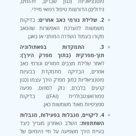
פוטנציאליות (כגון שברים, זיהומים,
גידולים) הדורשות טיפול רפואי מיידי.
2. שלילת גורמי כאב אחרים:
בדיקות
משמשות להערכת האפשרות שהכאב
מקורו בעמוד השדרה המותני או באגן.
3. התמקדות בפאתולוגיה
תוך-מפרקית (בתוך מפרק הירך):
לאחר שלילת מצבים חמורים וגורמי כאב
אחרים, הבדיקה מתמקדת בבעיות
פוטנציאליות
בתוך
מפרק הירך עצמו (כגון
קרעים בלברם, נזק לסחוס, פגיעה
פמורואצטבולרית (FAI)). בדיקות
ספציפיות מאוד משמשות כאן.
4. ליקויים, מגבלות בפעילות, מגבלות
השתתפות:
השלב האחרון מעריך כיצד
בעיית הירך משפיעה על חיי היומיום של