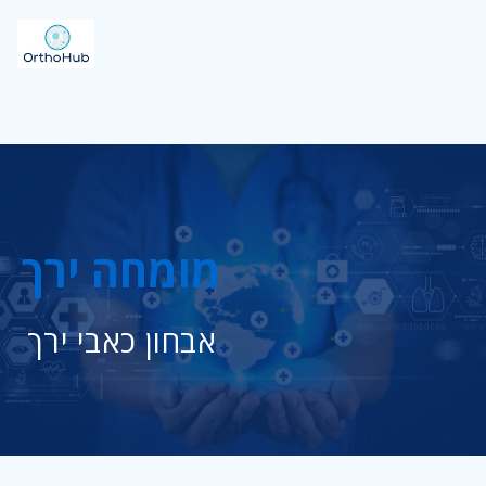
מומחה ירך
אבחון כאבי ירך