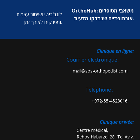
OrthoHub: משאבי מטופלים
לונג'ביטי ושימור עצמות
אורתופדיים שנבדקו מדעית.
ומפרקים לאורך זמן.
:Clinique en ligne
Courrier électronique :
mail@sos-orthopedist.com
Téléphone :
972-55-4528016+
:Clinique privée
Centre médical,
Rehov Habarzel 28, Tel Aviv.