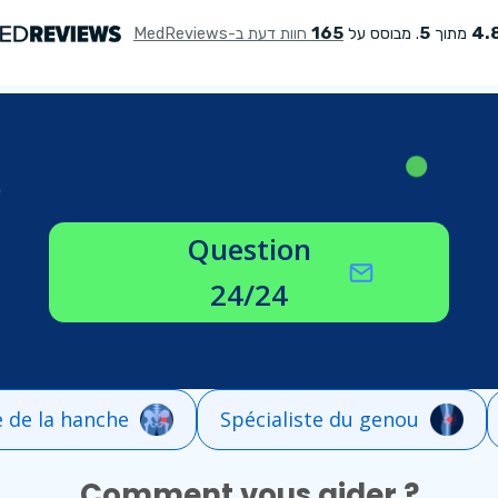
O
Question
24/24
e de la hanche
Spécialiste du genou
Comment vous aider ?