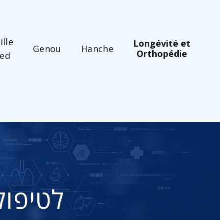
ille
Longévité et
Genou
Hanche
Orthopédie
ied
PRP הזרקת