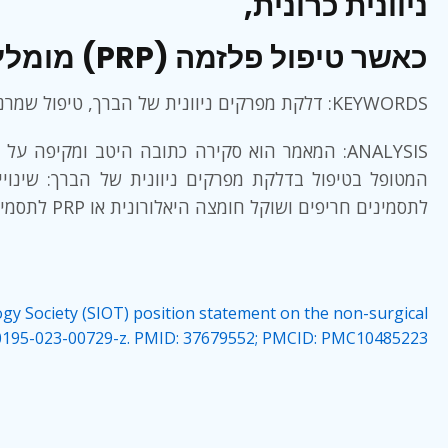
ניוונית כרונית,
כאשר טיפול פלזמה (PRP) מומלץ בקו שני.
KEYWORDS: דלקת מפרקים ניוונית של הברך, טיפול שמרני, פיזיותרפיה, טיפול תרופתי, הזרקות, חומצה היאלורונית, קורטיזון טיפול פלזמה, גלוקוזאמין, כונדרויטין, הידרותרפיה
המאמר הוא סקירה כתובה היטב ומקיפה על הטיפו
המטופל בטיפול בדלקת מפרקים ניוונית של הברך: שינויי
לתסמינים חריפים ושוקל חומצה היאלורונית או PRP לתסמינים כרוניים. עם זאת, הוא מכיר בכך שבסיס הראיות לחלק מהטיפולים, כמו PRP, עדיין מוגבל.
logy Society (SIOT) position statement on the non-surgical
s10195-023-00729-z. PMID: 37679552; PMCID: PMC10485223.