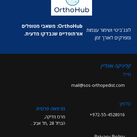
OrthoHub: משאבי מטופלים
לונג'ביטי ושימור עצמות
אורתופדיים שנבדקו מדעית.
ומפרקים לאורך זמן.
קליניקה אונליין
מייל:
mail@sos-orthopedist.com
טלפון:
מרפאה פרטית
972-55-4528016+
מרכז מדיקה,
הברזל 28 ,תל אביב .
Privacy Policy